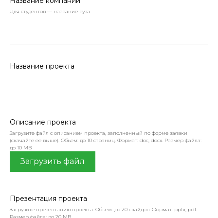
Название компании
Для студентов — название вуза
Название проекта
Описание проекта
Загрузите файл с описанием проекта, заполненный по форме заявки
(скачайте ее выше). Объем: до 10 страниц. Формат: doc, docx. Размер файла:
до 10 MB
Загрузить файл
Презентация проекта
Загрузите презентацию проекта. Объем: до 20 слайдов. Формат: pptx, pdf.
Размер файла: до 20 MB