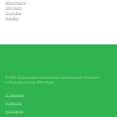
ВКонтакте
Telegram
YouTube
Rutube
© 2026, Ассоциация специалистов и организаций по связям
с общественностью «PRСРЕДА»
О премии
Новости
Контакты